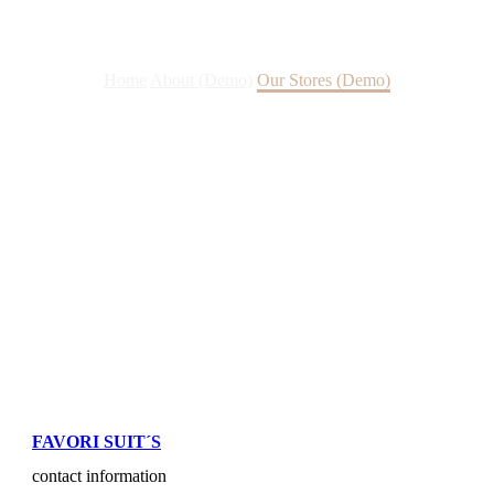
Our Stores
Home
About (Demo)
Our Stores (Demo)
FAVORI SUIT´S
contact information