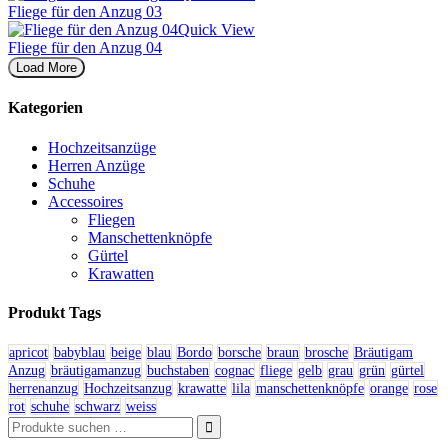
Fliege für den Anzug 03
Quick View
Fliege für den Anzug 04
Load More
Kategorien
Hochzeitsanzüge
Herren Anzüge
Schuhe
Accessoires
Fliegen
Manschettenknöpfe
Gürtel
Krawatten
Produkt Tags
apricot
babyblau
beige
blau
Bordo
borsche
braun
brosche
Bräutigam
Anzug
bräutigamanzug
buchstaben
cognac
fliege
gelb
grau
grün
gürtel
herrenanzug
Hochzeitsanzug
krawatte
lila
manschettenknöpfe
orange
rose
rot
schuhe
schwarz
weiss
