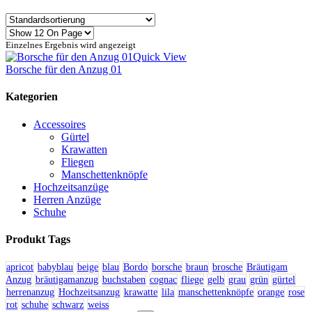
Einzelnes Ergebnis wird angezeigt
Quick View
Borsche für den Anzug 01
Kategorien
Accessoires
Gürtel
Krawatten
Fliegen
Manschettenknöpfe
Hochzeitsanzüge
Herren Anzüge
Schuhe
Produkt Tags
apricot
babyblau
beige
blau
Bordo
borsche
braun
brosche
Bräutigam
Anzug
bräutigamanzug
buchstaben
cognac
fliege
gelb
grau
grün
gürtel
herrenanzug
Hochzeitsanzug
krawatte
lila
manschettenknöpfe
orange
rose
rot
schuhe
schwarz
weiss