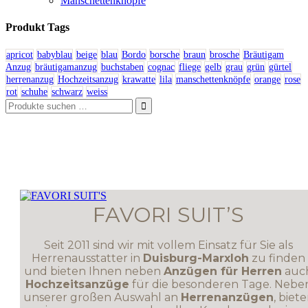
Manschettenknöpfe
Produkt Tags
apricot
babyblau
beige
blau
Bordo
borsche
braun
brosche
Bräutigam
Anzug
bräutigamanzug
buchstaben
cognac
fliege
gelb
grau
grün
gürtel
herrenanzug
Hochzeitsanzug
krawatte
lila
manschettenknöpfe
orange
rose
rot
schuhe
schwarz
weiss

FAVORI SUIT’S
Seit 2011 sind wir mit vollem Einsatz für Sie als
Herrenausstatter in
Duisburg-Marxloh
zu finden
und bieten Ihnen neben
Anzügen für Herren
auc
Hochzeitsanzüge
für die besonderen Tage. Nebe
unserer großen Auswahl an
Herrenanzügen
, biet