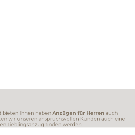
d bieten Ihnen neben
Anzügen für Herren
auch
eten wir unseren anspruchsvollen Kunden auch eine
uen Lieblingsanzug finden werden.