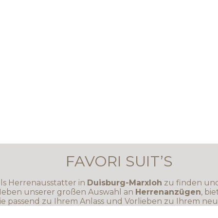
FAVORI SUIT’S
 als Herrenausstatter in
Duisburg-Marxloh
zu finden un
 Neben unserer großen Auswahl an
Herrenanzügen
, bi
Sie passend zu Ihrem Anlass und Vorlieben zu Ihrem ne