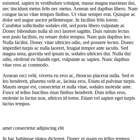
euismod, sapien in vestibulum volutpat, massa magna maximus dui,
nec tincidunt metus felis nec metus. Aenean sed dapibus libero. Nam
congue lacus vitae tempus finibus. Ut vitae semper erat. Quisque ac
dolor sed augue auctor pellentesque. In facilisis felis lorem.
Curabitur sollicitudin sodales elit, sed porta libero vulputate at.
Donec bibendum nulla id orci laoreet sagittis. Duis rutrum lectus
non justo facilisis, eu ornare dolor tempus. Nam quis dapibus leo.
Nulla facilisi. Donec vitae ultricies odio, sed posuere lectus. Donec
imperdiet turpis ac nulla laoreet, feugiat tempor ante iaculis. Sed
magna urna, gravida sed ipsum in, sodales ultricies dui. Nulla dui
odio, eleifend eu blandit eget, vulputate ac sapien. Nunc dapibus
vitae eros ac commodo.
Aenean orci velit, viverra eu eros ac, rhoncus placerat nulla. Sed et
leo hendrerit, pharetra velit ac, lacinia eros. Etiam id pulvinar turpis.
Mauris neque est, consectetur et nulla vitae, sodales molestie ante.
Fusce id tellus faucibus risus finibus hendrerit. Duis tellus eros,
molestie in luctus non, ultrices id tortor. Etiam vel sapien eget turpis
luctus tempus.
amet consectetur adipiscing elit
In hac habitasse platea dictumst. Donec et quam eu tellus tempus