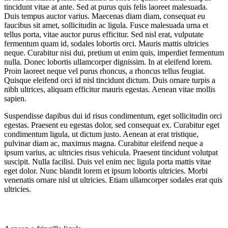
tincidunt vitae at ante. Sed at purus quis felis laoreet malesuada.
Duis tempus auctor varius. Maecenas diam diam, consequat eu
faucibus sit amet, sollicitudin ac ligula. Fusce malesuada urna et
tellus porta, vitae auctor purus efficitur. Sed nisl erat, vulputate
fermentum quam id, sodales lobortis orci. Mauris mattis ultricies
neque. Curabitur nisi dui, pretium ut enim quis, imperdiet fermentum
nulla. Donec lobortis ullamcorper dignissim. In at eleifend lorem.
Proin laoreet neque vel purus rhoncus, a rhoncus tellus feugiat.
Quisque eleifend orci id nisl tincidunt dictum. Duis ornare turpis a
nibh ultrices, aliquam efficitur mauris egestas. Aenean vitae mollis
sapien.
Suspendisse dapibus dui id risus condimentum, eget sollicitudin orci
egestas. Praesent eu egestas dolor, sed consequat ex. Curabitur eget
condimentum ligula, ut dictum justo. Aenean at erat tristique,
pulvinar diam ac, maximus magna. Curabitur eleifend neque a
ipsum varius, ac ultricies risus vehicula. Praesent tincidunt volutpat
suscipit. Nulla facilisi. Duis vel enim nec ligula porta mattis vitae
eget dolor. Nunc blandit lorem et ipsum lobortis ultricies. Morbi
venenatis ornare nisl ut ultricies. Etiam ullamcorper sodales erat quis
ultricies.