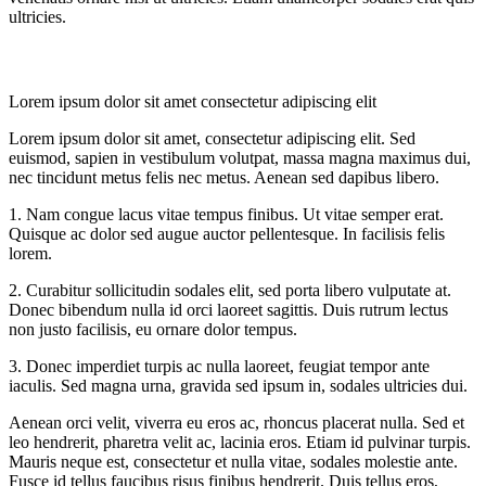
ultricies.
Lorem ipsum dolor sit amet consectetur adipiscing elit
Lorem ipsum dolor sit amet, consectetur adipiscing elit. Sed
euismod, sapien in vestibulum volutpat, massa magna maximus dui,
nec tincidunt metus felis nec metus. Aenean sed dapibus libero.
1. Nam congue lacus vitae tempus finibus. Ut vitae semper erat.
Quisque ac dolor sed augue auctor pellentesque. In facilisis felis
lorem.
2. Curabitur sollicitudin sodales elit, sed porta libero vulputate at.
Donec bibendum nulla id orci laoreet sagittis. Duis rutrum lectus
non justo facilisis, eu ornare dolor tempus.
3. Donec imperdiet turpis ac nulla laoreet, feugiat tempor ante
iaculis. Sed magna urna, gravida sed ipsum in, sodales ultricies dui.
Aenean orci velit, viverra eu eros ac, rhoncus placerat nulla. Sed et
leo hendrerit, pharetra velit ac, lacinia eros. Etiam id pulvinar turpis.
Mauris neque est, consectetur et nulla vitae, sodales molestie ante.
Fusce id tellus faucibus risus finibus hendrerit. Duis tellus eros,