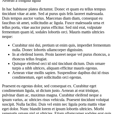
Aenean a fringilla ligula
In hac habitasse platea dictumst. Donec et quam eu tellus tempus
tincidunt vitae at ante. Sed at purus quis felis laoreet malesuada.
Duis tempus auctor varius. Maecenas diam diam, consequat eu
faucibus sit amet, sollicitudin ac ligula. Fusce malesuada urna et
tellus porta, vitae auctor purus efficitur. Sed nisl erat, vulputate
fermentum quam id, sodales lobortis orci. Mauris mattis ultricies
neque:
Curabitur nisi dui, pretium ut enim quis, imperdiet fermentum
nulla. Donec lobortis ullamcorper dignissim.
In at eleifend lorem. Proin laoreet neque vel purus rhoncus, a
rhoncus tellus feugiat.
Quisque eleifend orci id nisl tincidunt dictum. Duis ornare
turpis a nibh ultrices, aliquam efficitur mauris egestas.
Aenean vitae mollis sapien. Suspendisse dapibus dui id risus
condimentum, eget sollicitudin orci egestas.
Praesent eu egestas dolor, sed consequat ex. Curabitur eget
condimentum ligula, ut dictum justo. Aenean at erat tristique,
pulvinar diam ac, maximus magna. Curabitur eleifend neque a
ipsum varius, ac ultricies risus vehicula. Praesent tincidunt volutpat
suscipit. Nulla facilisi. Duis vel enim nec ligula porta mattis vitae
eget dolor. Nunc blandit lorem et ipsum lobortis ultricies. Morbi
venenatis ornare nisl ut ultricies. Etiam ullamcorper sodales erat quis