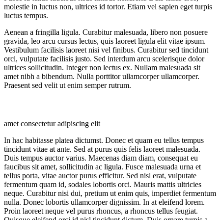
molestie in luctus non, ultrices id tortor. Etiam vel sapien eget turpis
luctus tempus.
Aenean a fringilla ligula. Curabitur malesuada, libero non posuere
gravida, leo arcu cursus lectus, quis laoreet ligula elit vitae ipsum.
Vestibulum facilisis laoreet nisi vel finibus. Curabitur sed tincidunt
orci, vulputate facilisis justo. Sed interdum arcu scelerisque dolor
ultrices sollicitudin. Integer non lectus ex. Nullam malesuada sit
amet nibh a bibendum. Nulla porttitor ullamcorper ullamcorper.
Praesent sed velit ut enim semper rutrum.
amet consectetur adipiscing elit
In hac habitasse platea dictumst. Donec et quam eu tellus tempus
tincidunt vitae at ante. Sed at purus quis felis laoreet malesuada.
Duis tempus auctor varius. Maecenas diam diam, consequat eu
faucibus sit amet, sollicitudin ac ligula. Fusce malesuada urna et
tellus porta, vitae auctor purus efficitur. Sed nisl erat, vulputate
fermentum quam id, sodales lobortis orci. Mauris mattis ultricies
neque. Curabitur nisi dui, pretium ut enim quis, imperdiet fermentum
nulla. Donec lobortis ullamcorper dignissim. In at eleifend lorem.
Proin laoreet neque vel purus rhoncus, a rhoncus tellus feugiat.
Quisque eleifend orci id nisl tincidunt dictum. Duis ornare turpis a