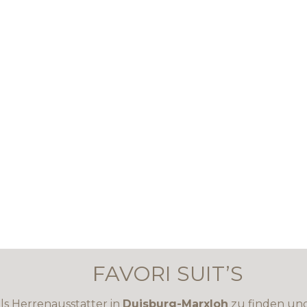
FAVORI SUIT’S
 als Herrenausstatter in
Duisburg-Marxloh
zu finden un