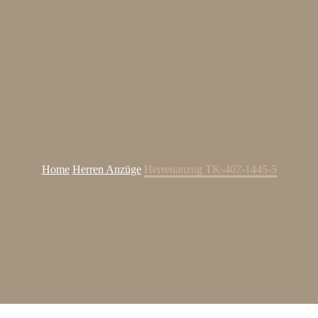
Home
Herren Anzüge
Herrenanzug TK-407-1445-5