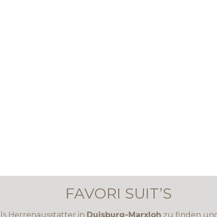
FAVORI SUIT’S
 als Herrenausstatter in
Duisburg-Marxloh
zu finden un