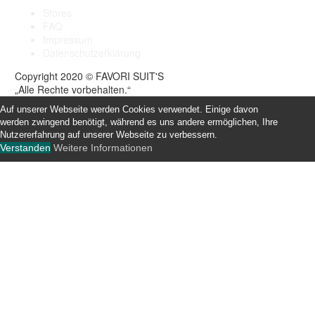
Stores
FAQ
Impressum
Datenschutzerklärung
Copyright 2020 © FAVORI SUIT'S
„Alle Rechte vorbehalten.“
Auf unserer Webseite werden Cookies verwendet. Einige davon
werden zwingend benötigt, während es uns andere ermöglichen, Ihre
Nutzererfahrung auf unserer Webseite zu verbessern.
Verstanden
Weitere Informationen